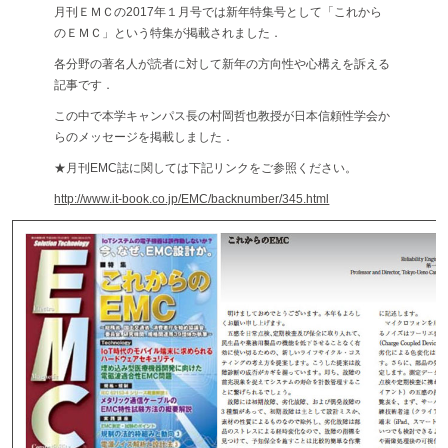
月刊ＥＭＣの2017年１月号では新年特集号として「これから
のＥＭＣ」という特集が掲載されました．
各分野の著名人が読者に対して新年の方向性や心構えを訴える
記事です．
この中で本学キャンパス長の村岡哲也教授が日本信頼性学会か
らのメッセージを掲載しました．
★月刊EMC誌に関しては下記リンクをご参照ください。
http://www.it-book.co.jp/EMC/backnumber/345.html