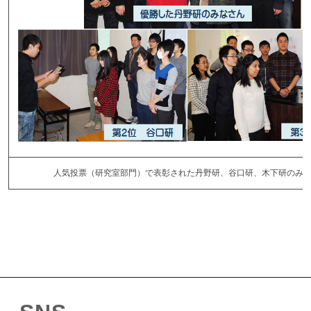
人気投票（研究室部門）で表彰された丹野研、谷口研、木下研のみ