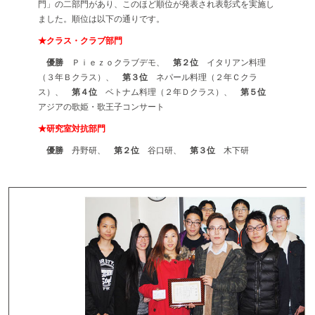
門」の二部門があり、このほど順位が発表され表彰式を実施し
ました。順位は以下の通りです。
★クラス・クラブ部門
優勝
Ｐｉｅｚｏクラブデモ、
第２位
イタリアン料理
（３年Ｂクラス）、
第３位
ネパール料理（２年Ｃクラ
ス）、
第４位
ベトナム料理（２年Ｄクラス）、
第５位
アジアの歌姫・歌王子コンサート
★研究室対抗部門
優勝
丹野研、
第２位
谷口研、
第３位
木下研