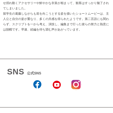
せ揺れ動くアクセサリーや鮮やかな衣装が相まって、観客はすっかり魅了され
てしまいました。
留学生の葛藤しながらも前を向こうとする姿を描いたショートムービーは、主
人公と自分の姿が重なり、多くの共感を得られたようです。第二言語にも関わ
らず、スクリプトを一から考え、演技し、編集まで行った彼らの努力と熱意に
は脱帽です。早速、続編を待ち望む声があがっています。
SNS
公式SNS
Instagram
Facebook
YouTube