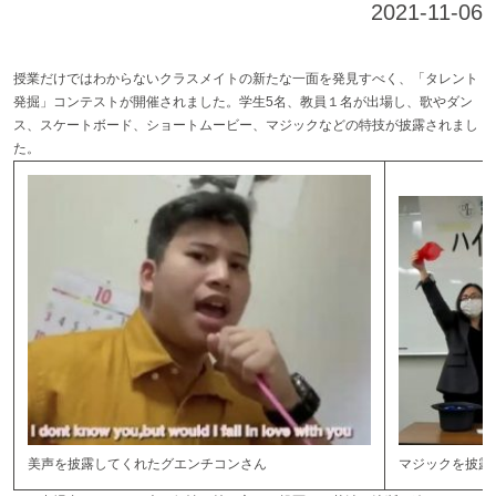
2021-11-06
授業だけではわからないクラスメイトの新たな一面を発見すべく、「タレント
発掘」コンテストが開催されました。学生5名、教員１名が出場し、歌やダン
ス、スケートボード、ショートムービー、マジックなどの特技が披露されまし
た。
美声を披露してくれたグエンチコンさん
マジックを披露