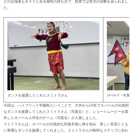
どの出場者もキラリと光る個性の持ち主で、投票では苦渋の決断を迫られまし
た。
ダンスを披露したくれたスミトラさん
ｼｮｰﾄﾑｰﾋﾞｰを製
今回は、ハイブリッド学園祭ということで、大学からLIVEでネパールの伝統的
なダンスを披露してくれたスミトラさん（写真左）と、ショートムービーを製
作したネパール人学生のチーム（写真右）が入賞しました。
スミトラさんは、ネパールの伝統的な民族衣装に身を包み、美しい音楽ととも
に華麗なダンスを披露してくれました。スミトラさんの軽快なステップに合わ