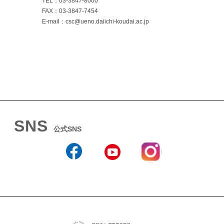
TEL：03-3847-8000
FAX：03-3847-7454
E-mail：csc@ueno.daiichi-koudai.ac.jp
SNS
公式SNS
Instagram
Facebook
YouTube