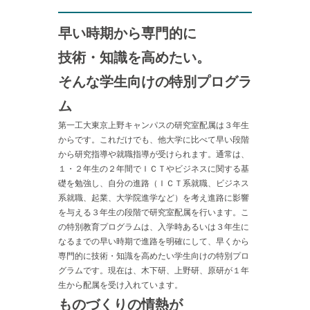
早い時期から専門的に
技術・知識を高めたい。
そんな学生向けの特別プログラ
ム
第一工大東京上野キャンパスの研究室配属は３年生
からです。これだけでも、他大学に比べて早い段階
から研究指導や就職指導が受けられます。通常は、
１・２年生の２年間でＩＣＴやビジネスに関する基
礎を勉強し、自分の進路（ＩＣＴ系就職、ビジネス
系就職、起業、大学院進学など）を考え進路に影響
を与える３年生の段階で研究室配属を行います。こ
の特別教育プログラムは、入学時あるいは３年生に
なるまでの早い時期で進路を明確にして、早くから
専門的に技術・知識を高めたい学生向けの特別プロ
グラムです。現在は、木下研、上野研、原研が１年
生から配属を受け入れています。
ものづくりの情熱が