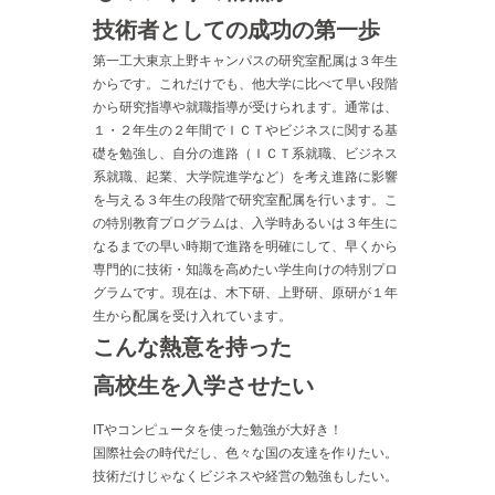
技術者としての成功の第一歩
第一工大東京上野キャンパスの研究室配属は３年生
からです。これだけでも、他大学に比べて早い段階
から研究指導や就職指導が受けられます。通常は、
１・２年生の２年間でＩＣＴやビジネスに関する基
礎を勉強し、自分の進路（ＩＣＴ系就職、ビジネス
系就職、起業、大学院進学など）を考え進路に影響
を与える３年生の段階で研究室配属を行います。こ
の特別教育プログラムは、入学時あるいは３年生に
なるまでの早い時期で進路を明確にして、早くから
専門的に技術・知識を高めたい学生向けの特別プロ
グラムです。現在は、木下研、上野研、原研が１年
生から配属を受け入れています。
こんな熱意を持った
高校生を入学させたい
ITやコンピュータを使った勉強が大好き！
国際社会の時代だし、色々な国の友達を作りたい。
技術だけじゃなくビジネスや経営の勉強もしたい。