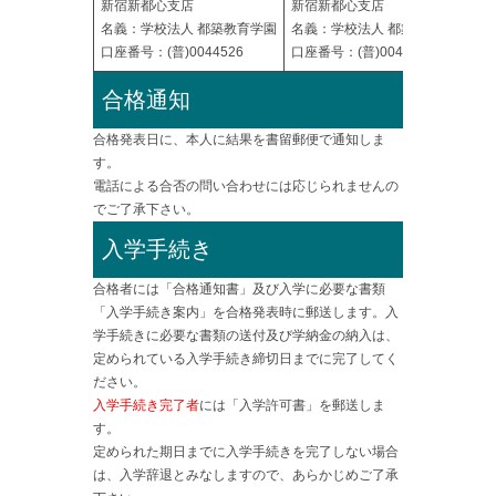
新宿新都心支店
新宿新都心支店
名義：学校法人 都築教育学園
名義：学校法人 都築教育学園
口座番号：(普)0044526
口座番号：(普)0044526
合格通知
合格発表日に、本人に結果を書留郵便で通知しま
す。
電話による合否の問い合わせには応じられませんの
でご了承下さい。
入学手続き
合格者には「合格通知書」及び入学に必要な書類
「入学手続き案内」を合格発表時に郵送します。入
学手続きに必要な書類の送付及び学納金の納入は、
定められている入学手続き締切日までに完了してく
ださい。
入学手続き完了者
には「入学許可書」を郵送しま
す。
定められた期日までに入学手続きを完了しない場合
は、入学辞退とみなしますので、あらかじめご了承