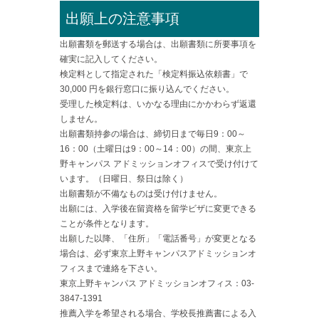
出願上の注意事項
出願書類を郵送する場合は、出願書類に所要事項を
確実に記入してください。
検定料として指定された「検定料振込依頼書」で
30,000 円を銀行窓口に振り込んでください。
受理した検定料は、いかなる理由にかかわらず返還
しません。
出願書類持参の場合は、締切日まで毎日9：00～
16：00（土曜日は9：00～14：00）の間、東京上
野キャンパス アドミッションオフィスで受け付けて
います。（日曜日、祭日は除く）
出願書類が不備なものは受け付けません。
出願には、入学後在留資格を留学ビザに変更できる
ことが条件となります。
出願した以降、「住所」「電話番号」が変更となる
場合は、必ず東京上野キャンパスアドミッションオ
フィスまで連絡を下さい。
東京上野キャンパス アドミッションオフィス：03-
3847-1391
推薦入学を希望される場合、学校長推薦書による入