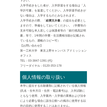
下さい。
入学手続きをした者が、入学辞退をする場合は「入
学許可書」を返還してください。入学辞退手続きが
ない場合は、入学するものとみなされます。
入学手続きの際、「
経費支弁書
」の提出を必要とし
ますので、準備をしておいてください。（学費等の
支弁可能な本人若しくは保護者等の「銀行残高証明
書」等で、1年間の学費・生活費相当額が記載され
ているもの、通帳のコピー可）
【お問い合わせ】
第一工科大学 東京上野キャンパス アドミッション
オフィス
TEL：03-3847-1391 (代)
フリーダイヤル：0120-353-178
個人情報の取り扱い
本学に提出する出願書類に記載されている個人情報
(氏名・生年月日・住所・電話番号)は、入学試験に
ともなう使用、入学案内・入学後の業務および法令
により必要な場合に該当公館への掲示に使用する以
外の目的に使用することはありません。